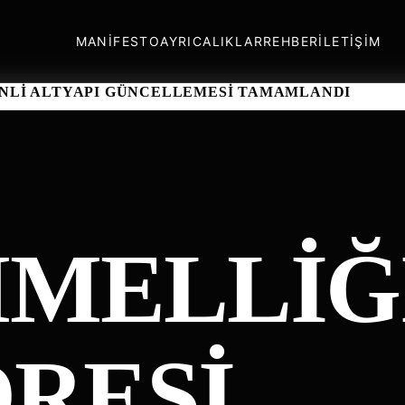
MANIFESTO
AYRICALIKLAR
REHBER
İLETIŞIM
 GÜNCELLEMESI TAMAMLANDI
GRANDPASHA
MELLIĞ
RESI.