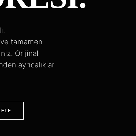
ı.
lit ve tamamen
iz. Orijinal
nden ayrıcalıklar
CELE