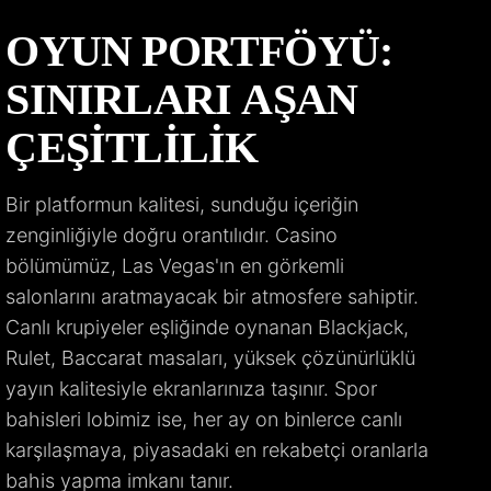
OYUN PORTFÖYÜ:
SINIRLARI AŞAN
ÇEŞITLILIK
Bir platformun kalitesi, sunduğu içeriğin
zenginliğiyle doğru orantılıdır. Casino
bölümümüz, Las Vegas'ın en görkemli
salonlarını aratmayacak bir atmosfere sahiptir.
Canlı krupiyeler eşliğinde oynanan Blackjack,
Rulet, Baccarat masaları, yüksek çözünürlüklü
yayın kalitesiyle ekranlarınıza taşınır. Spor
bahisleri lobimiz ise, her ay on binlerce canlı
karşılaşmaya, piyasadaki en rekabetçi oranlarla
bahis yapma imkanı tanır.