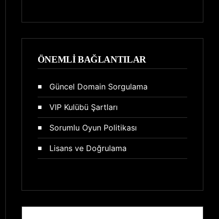
ÖNEMLI BAĞLANTILAR
Güncel Domain Sorgulama
VIP Kulübü Şartları
Sorumlu Oyun Politikası
Lisans ve Doğrulama