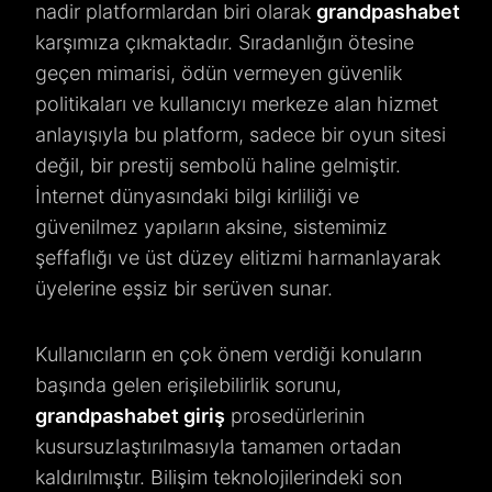
nadir platformlardan biri olarak
grandpashabet
karşımıza çıkmaktadır. Sıradanlığın ötesine
geçen mimarisi, ödün vermeyen güvenlik
politikaları ve kullanıcıyı merkeze alan hizmet
anlayışıyla bu platform, sadece bir oyun sitesi
değil, bir prestij sembolü haline gelmiştir.
İnternet dünyasındaki bilgi kirliliği ve
güvenilmez yapıların aksine, sistemimiz
şeffaflığı ve üst düzey elitizmi harmanlayarak
üyelerine eşsiz bir serüven sunar.
Kullanıcıların en çok önem verdiği konuların
başında gelen erişilebilirlik sorunu,
grandpashabet giriş
prosedürlerinin
kusursuzlaştırılmasıyla tamamen ortadan
kaldırılmıştır. Bilişim teknolojilerindeki son