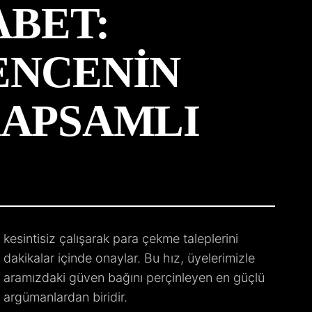
BET:
ENCENIN
KAPSAMLI
kesintisiz çalışarak para çekme taleplerini
dakikalar içinde onaylar. Bu hız, üyelerimizle
aramızdaki güven bağını perçinleyen en güçlü
argümanlardan biridir.